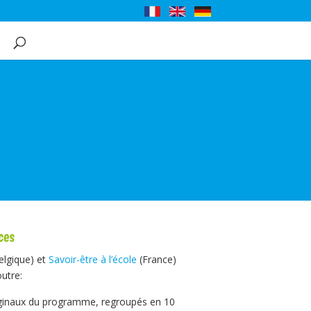
ces
elgique) et
Savoir-être à l’école
(France)
utre:
ginaux du programme, regroupés en 10