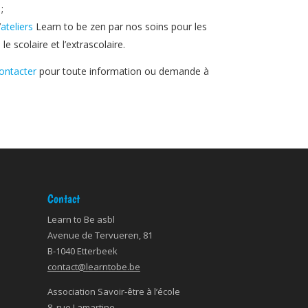
;
’
ateliers
Learn to be zen par nos soins pour les
le scolaire et l’extrascolaire.
ontacter
pour toute information ou demande à
Contact
Learn to Be asbl
Avenue de Tervueren, 81
B-1040 Etterbeek
contact@learntobe.be
Association Savoir-être à l’école
8, rue Lamartine