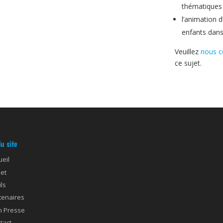
thématiques
l’animation d
enfants dans 
Veuillez
nous c
ce sujet.
u site
ueil
jet
ils
tenaires
n Presse
tact