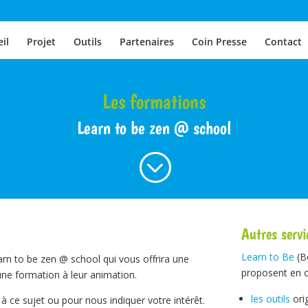
il
Projet
Outils
Partenaires
Coin Presse
Contact
Les formations
Learn to be zen @ school
;
Autres servi
Learn to Be
(B
n to be zen @ school qui vous offrira une
proposent en o
’une formation à leur animation.
les outils
ori
à ce sujet ou pour nous indiquer votre intérêt.