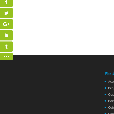
Plan d
Acc
Pro
Out
Par
Coi
Con